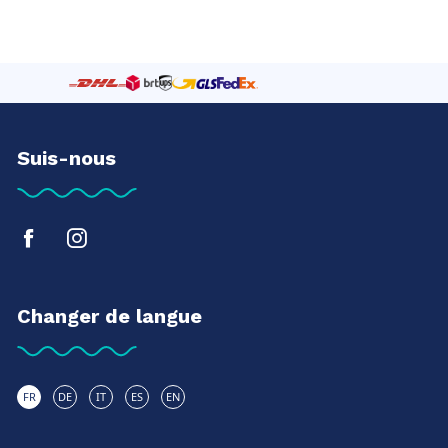
Suis-nous
Changer de langue
FR
DE
IT
ES
EN