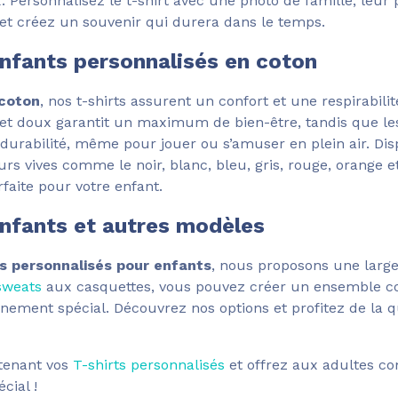
 Personnalisez le t-shirt avec une photo de famille, leur
t créez un souvenir qui durera dans le temps.
enfants personnalisés en coton
coton
, nos t-shirts assurent un confort et une respirabil
r et doux garantit un maximum de bien-être, tandis que le
 durabilité, même pour jouer ou s’amuser en plein air. Di
s vives comme le noir, blanc, bleu, gris, rouge, orange e
rfaite pour votre enfant.
enfants et autres modèles
ts personnalisés pour enfants
, nous proposons une lar
sweats
aux casquettes, vous pouvez créer un ensemble co
nement spécial. Découvrez nos options et profitez de la q
enant vos
T-shirts personnalisés
et offrez aux adultes c
cial !