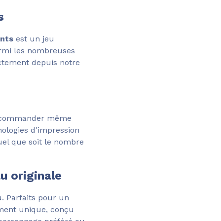
s
ants
est un jeu
parmi les nombreuses
ectement depuis notre
z commander même
nologies d'impression
uel que soit le nombre
u originale
. Parfaits pour un
ement unique, conçu