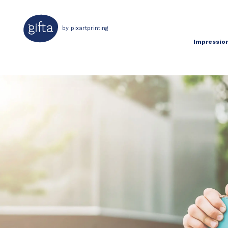
by pixartprinting
Impression