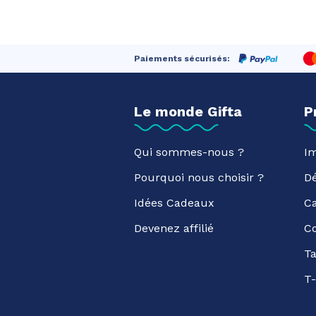
Paiements sécurisés:
Le monde Gifta
P
Qui sommes-nous ?
Im
Pourquoi nous choisir ?
D
Idées Cadeaux
C
Devenez affilié
C
Ta
T-