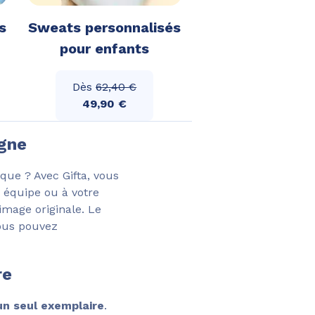
s
Sweats personnalisés
pour enfants
Dès
62,40 €
49,90 €
igne
que ? Avec Gifta, vous
 équipe ou à votre
image originale. Le
vous pouvez
re
un seul exemplaire
.