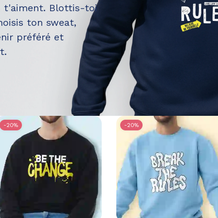
t'aiment. Blottis-toi
hoisis ton sweat,
nir préféré et
t.
-20%
-20%