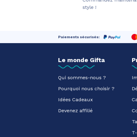
style !
Paiements sécurisés:
Le monde Gifta
P
Qui sommes-nous ?
Im
Pourquoi nous choisir ?
D
Idées Cadeaux
C
Devenez affilié
C
Ta
T-