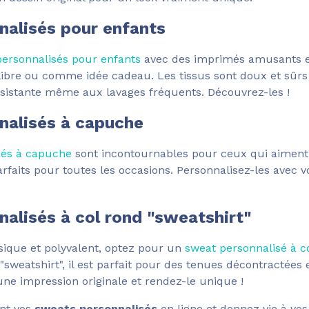
alisés pour enfants
personnalisés pour enfants
avec des imprimés amusants et 
 libre ou comme idée cadeau. Les tissus sont doux et sûrs
ésistante même aux lavages fréquents. Découvrez-les !
nalisés à capuche
sés à capuche
sont incontournables pour ceux qui aiment l
arfaits pour toutes les occasions. Personnalisez-les avec 
alisés à col rond "sweatshirt"
sique et polyvalent, optez pour un
sweat personnalisé à c
weatshirt", il est parfait pour des tenues décontractées e
une impression originale et rendez-le unique !
nt vos
sweats personnalisés
en ligne et donnez vie à vos