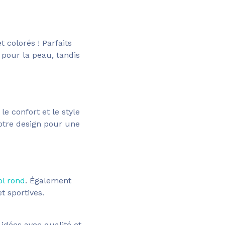
colorés ! Parfaits
 pour la peau, tandis
e confort et le style
votre design pour une
ol rond
. Également
t sportives.
 idées avec qualité et