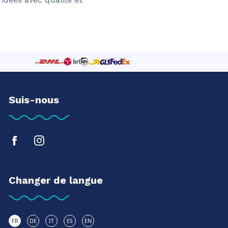
Suis-nous
Changer de langue
FR
DE
IT
ES
EN