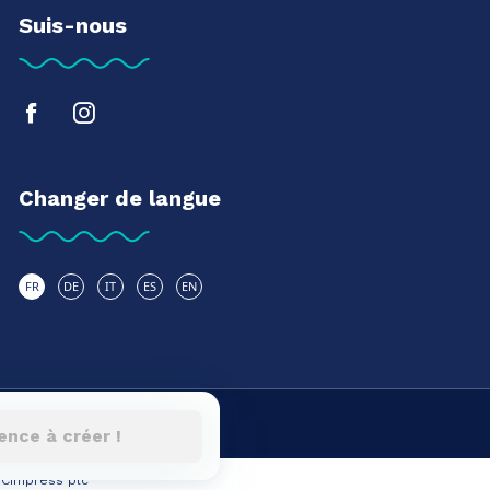
Suis-nous
Changer de langue
FR
DE
IT
ES
EN
nce à créer !
e Cimpress plc