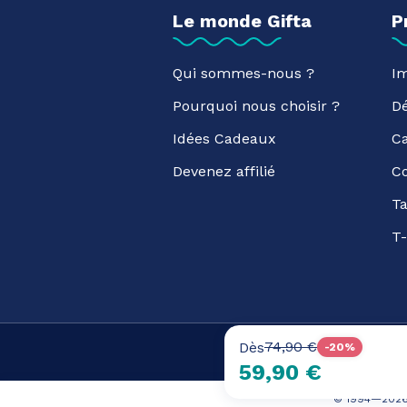
Le monde Gifta
P
Qui sommes-nous ?
Im
Pourquoi nous choisir ?
D
Idées Cadeaux
C
Devenez affilié
C
Ta
T-
74,90 €
Dès
-20%
59,90 €
© 1994—
202