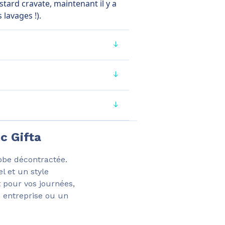
stard cravate, maintenant il y a
 lavages !).
c Gifta
robe décontractée.
l et un style
 pour vos journées,
e entreprise ou un