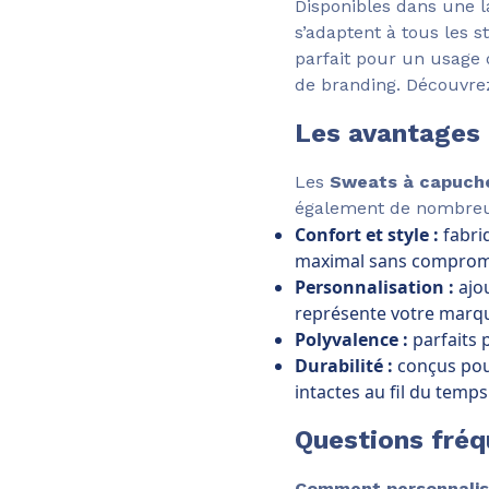
Disponibles dans une 
s’adaptent à tous les s
parfait pour un usage q
de branding. Découvrez 
Les avantages
Les
Sweats à capuch
également de nombreu
Confort et style :
fabri
maximal sans compromis
Personnalisation :
ajou
représente votre marq
Polyvalence :
parfaits 
Durabilité :
conçus pour
intactes au fil du temps
Questions fré
Comment personnalis