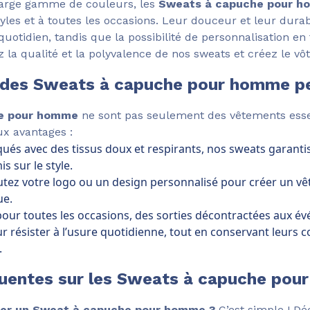
large gamme de couleurs, les
Sweats à capuche pour 
tyles et à toutes les occasions. Leur douceur et leur durab
uotidien, tandis que la possibilité de personnalisation en 
la qualité et la polyvalence de nos sweats et créez le vô
 des Sweats à capuche pour homme pe
e pour homme
ne sont pas seulement des vêtements essent
x avantages :
qués avec des tissus doux et respirants, nos sweats garanti
 sur le style.
tez votre logo ou un design personnalisé pour créer un v
ue.
pour toutes les occasions, des sorties décontractées aux é
 résister à l’usure quotidienne, tout en conservant leurs 
.
quentes sur les Sweats à capuche po
er un Sweat à capuche pour homme ?
C’est simple ! Dé