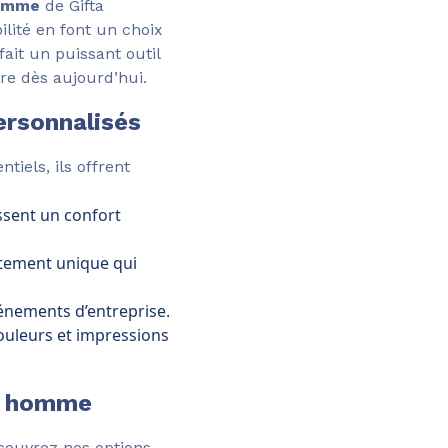
homme
de Gifta
ilité en font un choix
fait un puissant outil
tre dès aujourd’hui.
rsonnalisés
iels, ils offrent
ssent un confort
êtement unique qui
vénements d’entreprise.
couleurs et impressions
ur homme
couvrez nos options