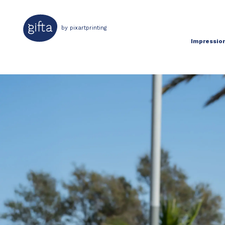
by pixartprinting
Impression