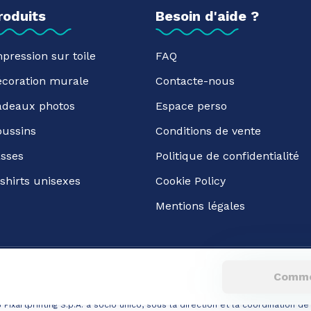
roduits
Besoin d'aide ?
pression sur toile
FAQ
écoration murale
Contacte-nous
adeaux photos
Espace perso
oussins
Conditions de vente
sses
Politique de confidentialité
shirts unisexes
Cookie Policy
Mentions légales
Comme
6
Pixartprinting S.p.A. a socio unico, sous la direction et la coordination d