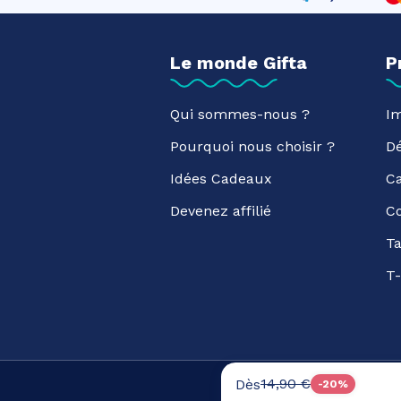
Le monde Gifta
P
Qui sommes-nous ?
Im
Pourquoi nous choisir ?
D
Idées Cadeaux
C
Devenez affilié
C
Ta
T-
14,90 €
Dès
-20%