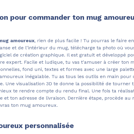
ution pour commander ton mug amoure
mug amoureux
, rien de plus facile ! Tu pourras le faire e
'anse et de l'intérieur du mug, télécharge ta photo où vou
giciel de création graphique. Il est gratuit et développé 
être expert. Facile et ludique, tu vas t'amuser à créer to
nnelles, fond uni, textes et formes avec une large palett
amoureux inégalable. Tu as tous les outils en main pour 
. Une visualisation 3D te donne la possibilité de tourner 
mieux te rendre compte du rendu final. Une fois ta réalisa
ate et ton adresse de livraison. Dernière étape, procède au
evras ton mug amoureux.
oureux personnalisée