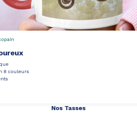
copain
oureux
ique
en 8 couleurs
ents
Nos Tasses