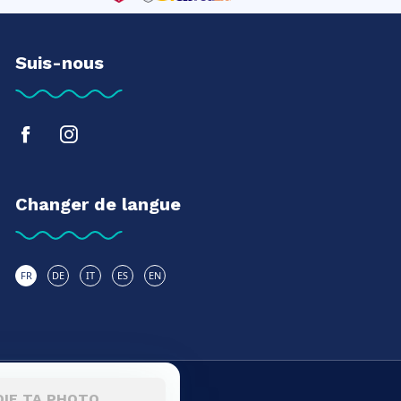
Suis-nous
Changer de langue
FR
DE
IT
ES
EN
OIE TA PHOTO