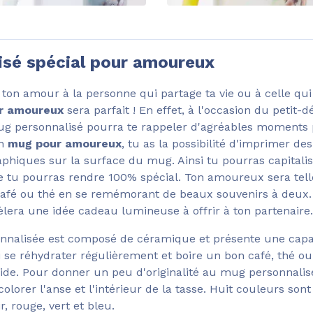
isé spécial pour amoureux
ton amour à la personne qui partage ta vie ou à celle qui
r amoureux
sera parfait ! En effet, à l'occasion du petit-
mug personnalisé pourra te rappeler d'agréables moments
on
mug pour amoureux
, tu as la possibilité d'imprimer de
aphiques sur la surface du mug. Ainsi tu pourras capitali
ue tu pourras rendre 100% spécial. Ton amoureux sera tel
café ou thé en se remémorant de beaux souvenirs à deux
era une idée cadeau lumineuse à offrir à ton partenaire.
nnalisée est composé de céramique et présente une capa
se réhydrater régulièrement et boire un bon café, thé o
ide. Pour donner un peu d'originalité au mug personnalis
orer l'anse et l'intérieur de la tasse. Huit couleurs sont
r, rouge, vert et bleu.