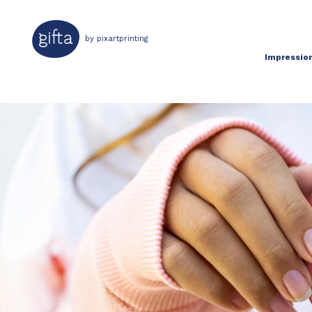
by pixartprinting
Impression