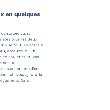
ux en quelques
n quelques clics.
s êtes tous les deux.
pour que tout un chacun
n mug amoureux ! En
e de couleurs, tu vas
créer une
ta tasse personnalisée
tion achevée, ajoute-la
 règlement. Dans