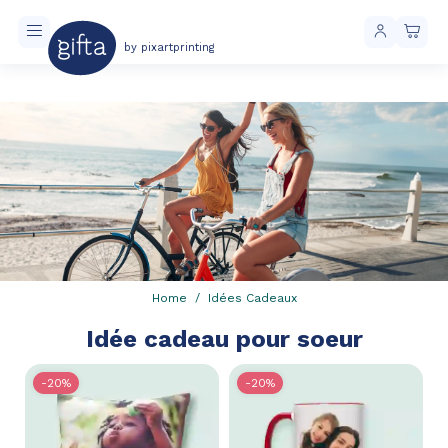
by pixartprinting
Livraison toujours gratuite à partir de 40 € d'achat
Home
Idées Cadeaux
Idée cadeau pour soeur
-20%
-20%