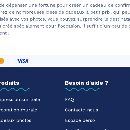
e de dépenser une fortune pour créer un cadeau de confirm
erez de nombreuses idées de cadeaux à petit prix, qui peu
sés avec vos photos. Vous pouvez surprendre le destinat
 créé spécialement pour l'occasion. Il suffit d'un peu de c
nt !
roduits
Besoin d'aide ?
pression sur toile
FAQ
écoration murale
Contacte-nous
adeaux photos
Espace perso