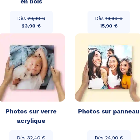
en bois
Dès
29,90 €
Dès
19,90 €
23,90 €
15,90 €
Photos sur verre
Photos sur panneau
acrylique
Dès
32,40 €
Dès
24,90 €