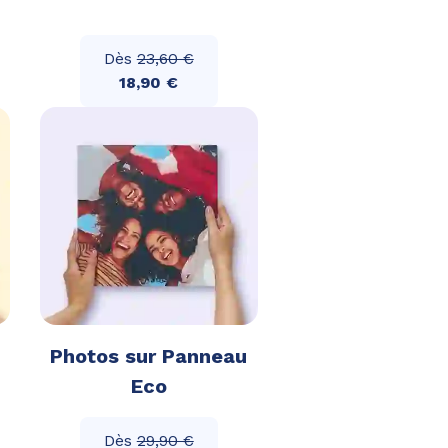
Dès
23,60 €
18,90 €
Photos sur Panneau
Eco
Dès
29,90 €