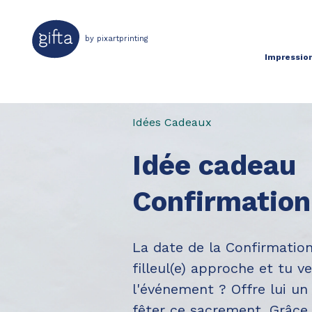
by pixartprinting
Impression
Idées Cadeaux
Idée cadeau
Confirmation
La date de la Confirmatio
filleul(e) approche et tu v
l'événement ? Offre lui u
fêter ce sacrement. Grâce à