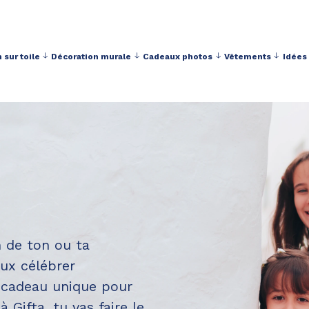
 sur toile
Décoration murale
Cadeaux photos
Vêtements
Idées
Livraison toujours gratuite à partir de 40 € d'achat
n de ton ou ta
eux célébrer
n cadeau unique pour
 Gifta, tu vas faire le