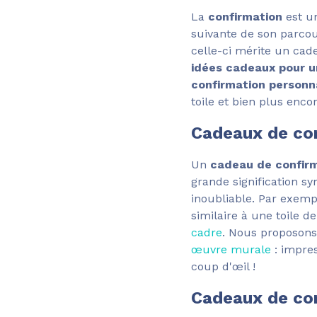
La
confirmation
est un
suivante de son parco
celle-ci mérite un cad
idées cadeaux pour u
confirmation personn
toile et bien plus enc
Cadeaux de con
Un
cadeau de confirm
grande signification s
inoubliable. Par exemp
similaire à une toile 
cadre
. Nous proposons
œuvre murale
: impre
coup d'œil !
Cadeaux de co