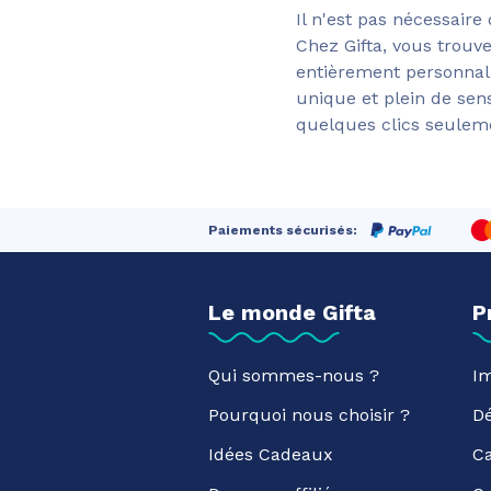
Il n'est pas nécessair
Chez Gifta, vous trouv
entièrement personnali
unique et plein de sens
quelques clics seuleme
Paiements sécurisés:
Le monde Gifta
P
Qui sommes-nous ?
Im
Pourquoi nous choisir ?
D
Idées Cadeaux
C