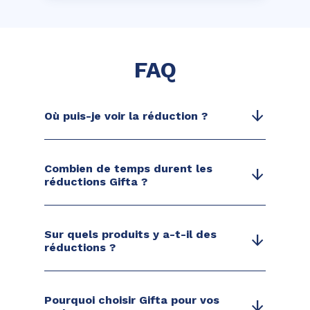
FAQ
arrow_downward
Où puis-je voir la réduction ?
Combien de temps durent les
arrow_downward
réductions Gifta ?
Sur quels produits y a-t-il des
arrow_downward
réductions ?
Pourquoi choisir Gifta pour vos
arrow_downward