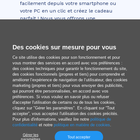
facilement depuis votre smartphone ou
votre PC en un clic et créez le cadeau
parfait ! Nous vous offrons une
impression de très haute qualité et de
nombreuses options de personnalisation
pour vous aider à obtenir le résultat
Des cookies sur mesure pour vous
souhaité. Tout ce que vous avez à faire,
c'est de libérer l'artiste qui est en vous.
Ce site utilise des cookies pour son fonctionnement et pour
vous montrer des services en accord avec vos préférences :
des cookies techniques pour garantir le fonctionnement du site,
Nouveau client?
Aujourd'hui, avec Gifta,
des cookies fonctionnels (propres et tiers) pour comprendre et
vous pouvez économiser sans
améliorer l’expérience de navigation de l’utilisateur, des cookies
compromettre la qualité ! Découvrez les
marketing (propres et tiers) pour vous envoyer des publicités,
qui pourront étre personnalisées, en accord avec vos
réductions Gifta et trouvez les
préférences. Si vous voulez en savoir plus ou refuser
meilleures pour vous !
d'accepter l'utilisation de certains ou de tous les cookies,
cliquez sur "Gérer les paramètres". En cliquant sur “Tout
accepter”, vous acceptez l'utilisation des cookies précités.
Pour plus d'informations, veuillez lire notre
politique de
Safe payments:
confidentialité
et notre
politique en matiére de cookies
.
Gérer les
© 1994—2024 Pixartprinting S.p.A. a socio
Tout accepter
paramètres