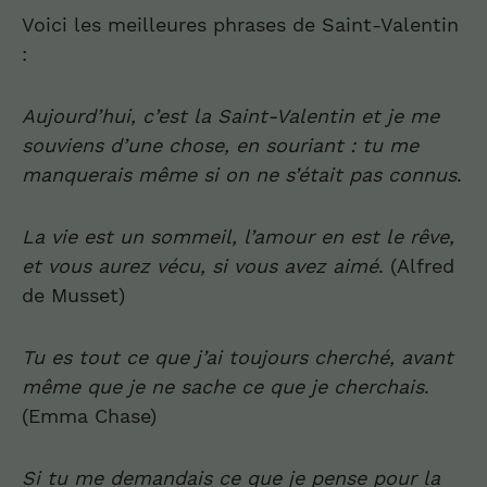
Voici les meilleures phrases de Saint-Valentin
:
Aujourd’hui, c’est la
Sa
i
n
t-
Valentin
et je me
souviens d’une chose
,
en souriant
:
tu me
manquerais même si on ne s’était pas connus
.
La vie est un sommeil, l’amour en est le rêve,
et vous aurez vécu, si vous avez aimé
. (Alfred
de Musset)
Tu
e
s t
o
ut
ce que j’ai toujours cherché
,
avant
même que je ne sache ce que je cherchais
.
(Emma Chase)
S
i tu me demandais ce que je pense pour la