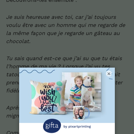
Je suis heureu
se
avec toi, car j’ai toujours
voulu être avec un homme qui me regarde de
la même façon que je regarde un gâteau au
chocolat.
Tu sais quand est-ce que j’ai su que tu étais
l’homme de ma vie ?
Lorsque j’ai vu tes
×
tatouages… Je me suis dit, cet homme sait
prendre une mauvaise décision, puis y rester
fidèle !
Après mon c
hat
, tu es la chose la plus
mignonne que j’ai jamais aimé
e
.
Comment est-ce possible que tu ne te