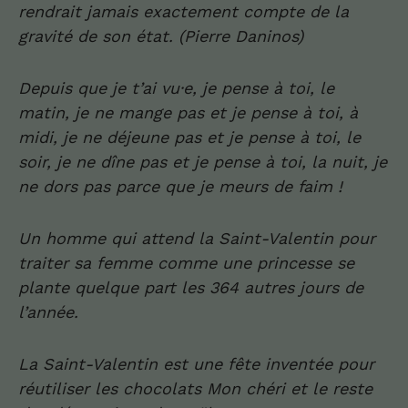
rendrait jamais exactement compte de la
gravité de son état.
(Pierre Daninos)
D
epuis que je t’ai vu·e, je pense à toi
, l
e
matin
, je ne mange pas et je pense à toi
,
à
midi, je ne déjeune pas et je pense à toi
, l
e
soir, je ne dîne pas et je pense à toi
, la n
uit, je
ne dors pas parce que je meurs de faim
!
Un
homme qui
a
ttend la
Sa
i
n
t-
Valentin p
ou
r
tra
i
t
er sa femme comme une princesse se
plante quelque part les
364
autres jours de
l’année
.
La S
a
i
n
t-
Valentin
est une fête inventée
p
ou
r
réutiliser les chocolats M
on ch
é
r
i
e
t
le
reste