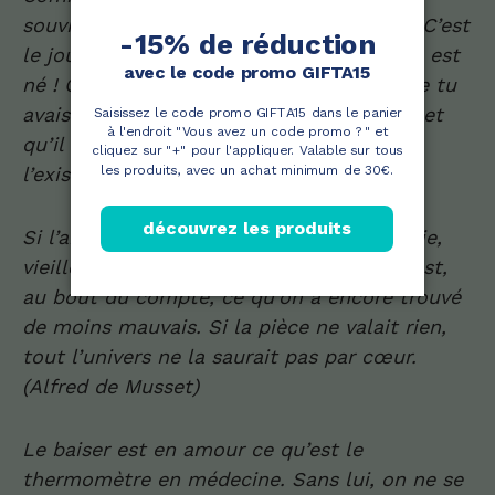
souviennes jamais de mon anniversaire ? C’est
le jour où le plus grand bonheur de ta vie est
né ! C’est le jour où l’Univers a décidé que tu
avais trop fait l’idiot dans une vie passée et
qu’il te fallait quelqu’un pour te pourrir
l’existence.
Si l’amour est une comédie, cette comédie,
vieille comme le monde, sifflée ou non, est,
au bout du compte, ce qu’on a encore trouvé
de moins mauvais. Si la pièce ne valait rien,
tout l’univers ne la saurait pas par cœur.
(Alfred de Musset)
Le baiser est en amour ce qu’est le
thermomètre en médecine. Sans lui, on ne se