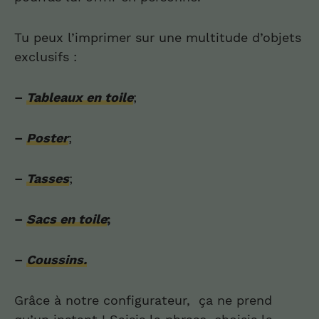
Tu peux l’imprimer sur une multitude d’objets
exclusifs :
–
Tableaux en toile
;
–
Poster
;
–
Tasses
;
–
Sacs en toile
;
–
Coussins.
Grâce à notre configurateur, ça ne prend