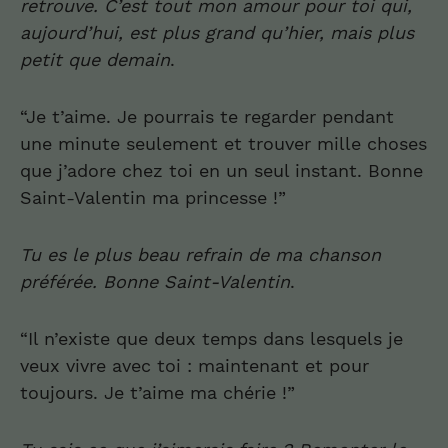
retrouve
.
C’est tout mon amour pour toi qui,
aujourd’hui, est plus grand qu’hier
, ma
is plus
petit que demain
.
“Je t’aime. Je pourrais te regarder pendant
une minute seulement et trouver mille choses
que j’adore chez toi en un seul instant. Bonne
Saint-Valentin ma princesse !”
Tu es le plus beau refrain de
ma c
h
an
s
on
pr
é
f
é
r
ée
. Bon
ne
Sa
i
n
t-
Valentin
.
“Il n’existe que deux temps dans lesquels je
veux vivre avec toi : maintenant et pour
toujours. Je t’aime ma chérie !”