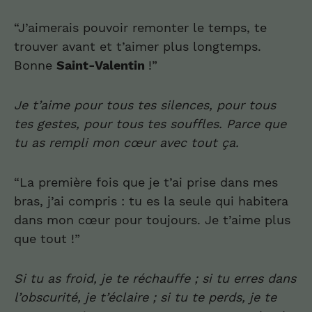
“J’aimerais pouvoir remonter le temps, te
trouver avant et t’aimer plus longtemps.
Bonne
Sa
i
n
t-
Valentin
!”
Je t’aime
p
ou
r
tous tes silences
,
pour tous
tes gestes, pour tous tes souffles.
P
a
rc
e que
tu as rempli mon
cœur
avec tout ça
.
“La première fois que je t’ai prise dans mes
bras, j’ai compris : tu es la seule qui habitera
dans mon cœur pour toujours. Je t’aime plus
que tout !”
S
i tu as froid, je te réchauffe
; s
i tu erres dans
l’obscurité
,
je t’éclaire
; s
i tu te perds
,
je te