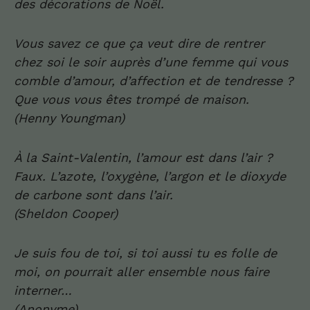
des décorations de Noël
.
Vous savez ce que ça veut dire de
rentr
er
chez soi le soir auprès d’une femme qui vous
comble
d’amo
u
r,
d’affection et de tendresse
?
Que vous vous êtes trompé de maison
.
(Henny Youngman)
À la
Sa
i
n
t-
Valentin
,
l’amo
u
r
est dans l’air
?
Faux
.
L’az
ot
e
,
l’
o
xygène
,
l’
argon e
t le dioxyde
de carbone sont dans l’air
.
(Sheldon Cooper)
Je suis fou de toi
, s
i toi aussi tu es folle de
moi, on pourrait aller ensemble nous faire
interner
…
(Anon
y
m
e
)